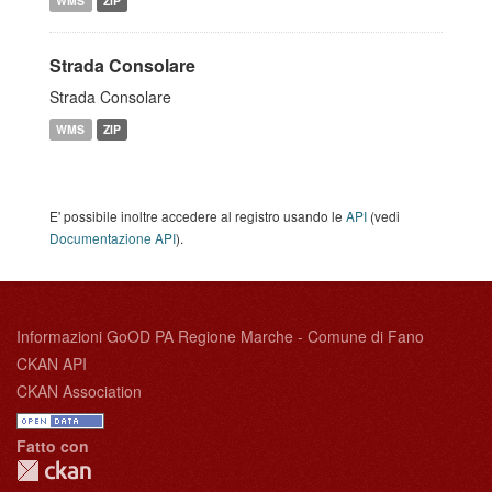
WMS
ZIP
Strada Consolare
Strada Consolare
WMS
ZIP
E' possibile inoltre accedere al registro usando le
API
(vedi
Documentazione API
).
Informazioni GoOD PA Regione Marche - Comune di Fano
CKAN API
CKAN Association
Fatto con