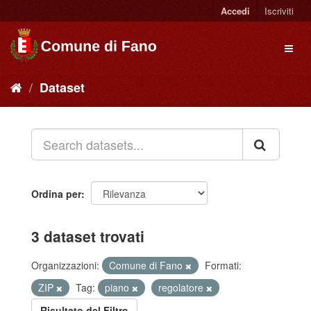
Accedi
Iscriviti
Dataset
Ordina per
3 dataset trovati
Organizzazioni:
Comune di Fano
Formati:
ZIP
Tag:
piano
regolatore
Risultato del Filtro