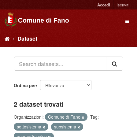
Accedi
Iscriviti
Dataset
Ordina per
2 dataset trovati
Organizzazioni:
Comune di Fano
Tag:
sottosistema
subsistema
geomorfologico