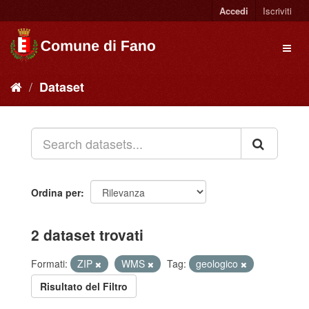
Accedi
Iscriviti
Dataset
Ordina per
2 dataset trovati
Formati:
ZIP
WMS
Tag:
geologico
Risultato del Filtro