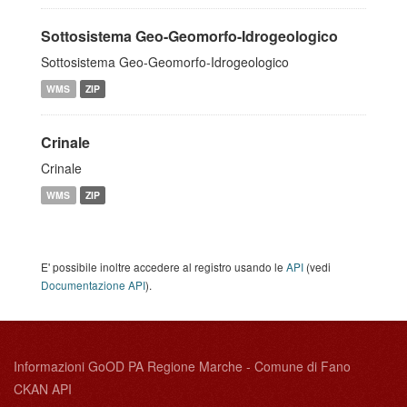
Sottosistema Geo-Geomorfo-Idrogeologico
Sottosistema Geo-Geomorfo-Idrogeologico
WMS
ZIP
Crinale
Crinale
WMS
ZIP
E' possibile inoltre accedere al registro usando le
API
(vedi
Documentazione API
).
Informazioni GoOD PA Regione Marche - Comune di Fano
CKAN API