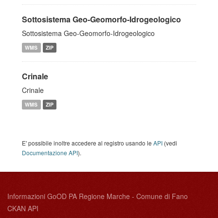
Sottosistema Geo-Geomorfo-Idrogeologico
Sottosistema Geo-Geomorfo-Idrogeologico
WMS
ZIP
Crinale
Crinale
WMS
ZIP
E' possibile inoltre accedere al registro usando le
API
(vedi
Documentazione API
).
Informazioni GoOD PA Regione Marche - Comune di Fano
CKAN API