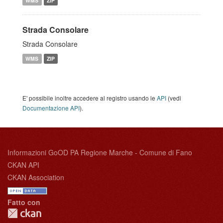
WMS
ZIP
Strada Consolare
Strada Consolare
WMS
ZIP
E' possibile inoltre accedere al registro usando le
API
(vedi
Documentazione API
).
Informazioni GoOD PA Regione Marche - Comune di Fano
CKAN API
CKAN Association
Fatto con