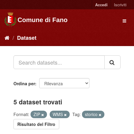
Accedi
Iscriviti
Dataset
Ordina per
5 dataset trovati
Formati:
ZIP
WMS
Tag:
storico
Risultato del Filtro