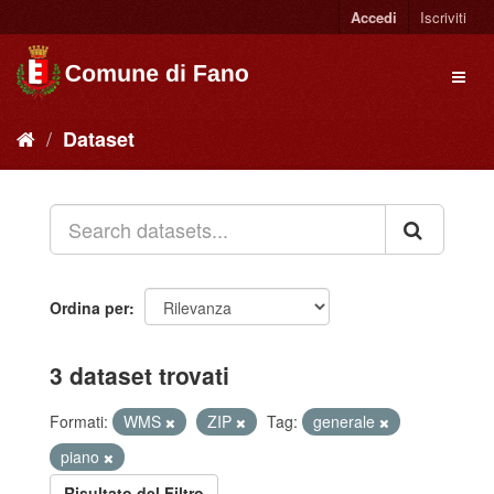
Accedi
Iscriviti
Dataset
Ordina per
3 dataset trovati
Formati:
WMS
ZIP
Tag:
generale
piano
Risultato del Filtro