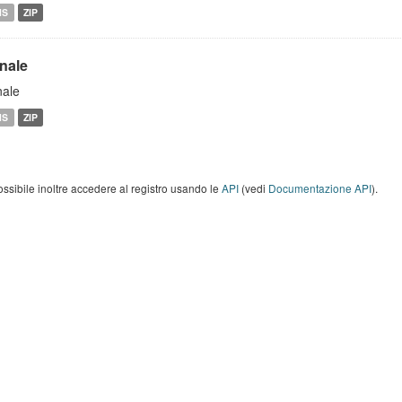
MS
ZIP
inale
nale
MS
ZIP
ossibile inoltre accedere al registro usando le
API
(vedi
Documentazione API
).