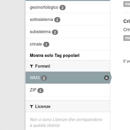
W
geomorfologico
2
sottosistema
2
Cr
Cri
subsistema
2
W
crinale
1
Mostra solo Tag popolari
E' p
Formati
WMS
2
ZIP
2
Licenze
Non ci sono Licenze che corrispondono
a questa ricerca