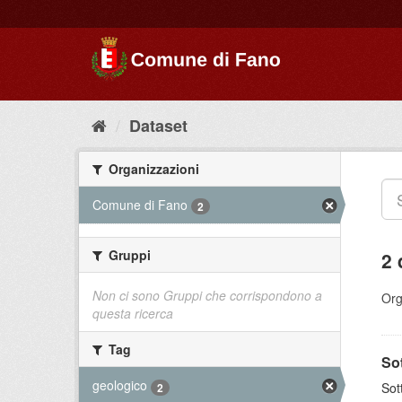
Dataset
Organizzazioni
Comune di Fano
2
Gruppi
2 
Non ci sono Gruppi che corrispondono a
Org
questa ricerca
Tag
So
geologico
Sot
2