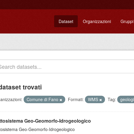
Dataset
Organizzazioni
Gruppi
dataset trovati
anizzazioni:
Comune di Fano
Formati:
WMS
Tag:
geolog
ttosistema Geo-Geomorfo-Idrogeologico
tosistema Geo-Geomorfo-Idrogeologico