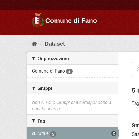
Dataset
Organizzazioni
Comune di Fano
5
Gruppi
5 
Non ci sono Gruppi che corrispondono a
Tag
questa ricerca
Tag
St
culturale
Str
5