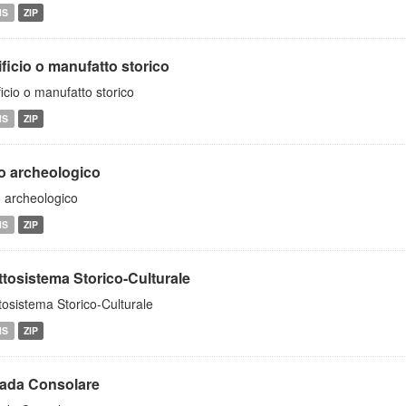
MS
ZIP
ficio o manufatto storico
ficio o manufatto storico
MS
ZIP
to archeologico
o archeologico
MS
ZIP
ttosistema Storico-Culturale
tosistema Storico-Culturale
MS
ZIP
rada Consolare