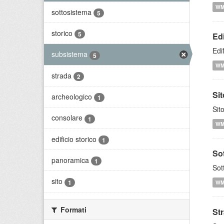
W
sottosistema
5
storico
5
Edi
Edi
subsistema
5
W
strada
2
Si
archeologico
1
Sit
consolare
1
W
edificio storico
1
So
panoramica
1
Sot
sito
1
W
Formati
St