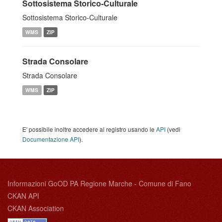
Sottosistema Storico-Culturale
Sottosistema Storico-Culturale
WMS
ZIP
Strada Consolare
Strada Consolare
WMS
ZIP
E' possibile inoltre accedere al registro usando le
API
(vedi
Documentazione API
).
Informazioni GoOD PA Regione Marche - Comune di Fano
CKAN API
CKAN Association