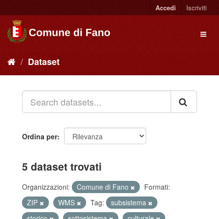
Accedi
Iscriviti
Dataset
Ordina per
5 dataset trovati
Organizzazioni:
Comune di Fano
Formati:
ZIP
WMS
Tag:
subsistema
storico
sottosistema
culturale