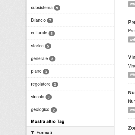
W
subsistema
9
Bilancio
7
Pr
Pre
culturale
5
we
storico
5
Vi
generale
3
Vin
piano
3
W
regolatore
3
Nu
vincolo
3
Num
geologico
2
W
Mostra altro Tag
Zo
Formati