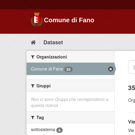
Dataset
Organizzazioni
Comune di Fano
35
Gruppi
35
Non ci sono Gruppi che corrispondono a
Org
questa ricerca
Tag
Vi
sottosistema
Vie
9