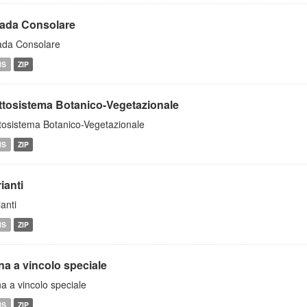
rada Consolare
ada Consolare
MS
ZIP
ttosistema Botanico-Vegetazionale
tosistema Botanico-Vegetazionale
MS
ZIP
ianti
ianti
MS
ZIP
na a vincolo speciale
a a vincolo speciale
MS
ZIP