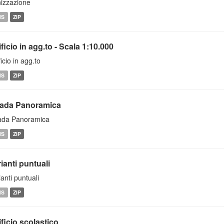
izzazione
MS
ZIP
ficio in agg.to - Scala 1:10.000
ficio in agg.to
MS
ZIP
rada Panoramica
ada Panoramica
MS
ZIP
ianti puntuali
ianti puntuali
MS
ZIP
ficio scolastico