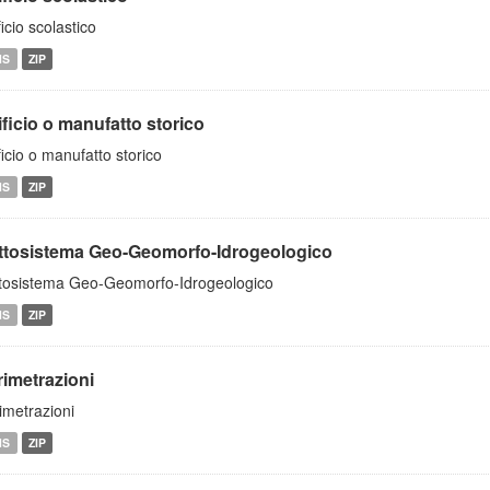
ficio scolastico
MS
ZIP
ficio o manufatto storico
ficio o manufatto storico
MS
ZIP
ttosistema Geo-Geomorfo-Idrogeologico
tosistema Geo-Geomorfo-Idrogeologico
MS
ZIP
rimetrazioni
imetrazioni
MS
ZIP