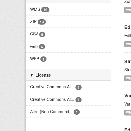
Zon
WMS
19
W
ZIP
19
Edi
CSV
9
Edi
W
web
6
WEB
1
St
Str
Licenze
W
Creative Commons At...
9
Var
Creative Commons At...
7
Var
Altro (Non Commerci...
1
W
Edi