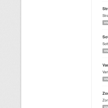
St
Str
W
So
Sot
W
Var
Var
W
Zo
Zon
W