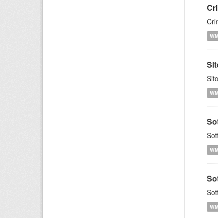
Cr
Cri
W
Si
Sit
W
Sot
Sot
W
So
Sot
W