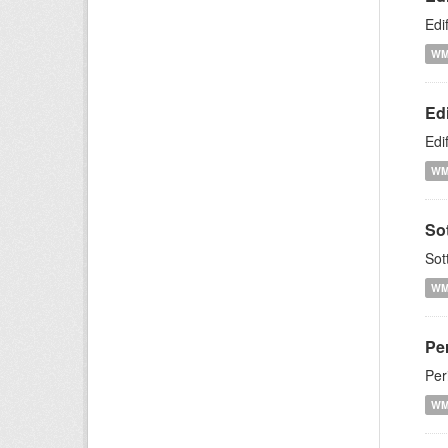
Edi
W
Edi
Edi
W
So
Sot
W
Pe
Per
W