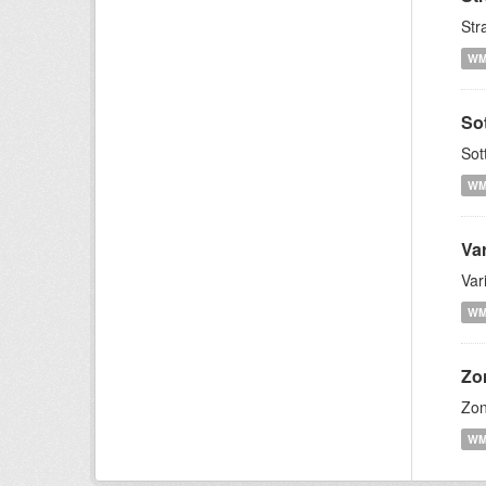
Str
W
So
Sot
W
Var
Var
W
Zo
Zon
W