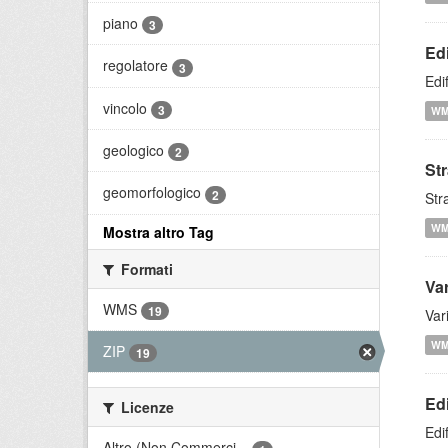
piano
3
Edi
regolatore
3
Edi
vincolo
3
W
geologico
2
St
geomorfologico
2
Str
W
Mostra altro Tag
Formati
Var
WMS
19
Var
W
ZIP
19
Edi
Licenze
Edi
Altro (Non Commerci...