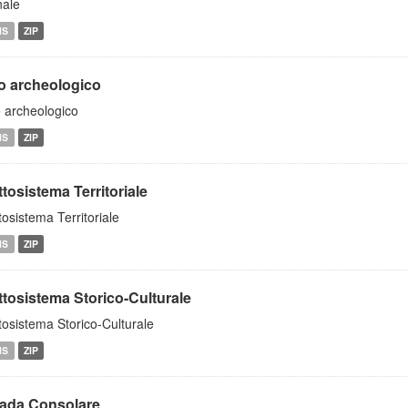
nale
MS
ZIP
to archeologico
o archeologico
MS
ZIP
tosistema Territoriale
tosistema Territoriale
MS
ZIP
ttosistema Storico-Culturale
tosistema Storico-Culturale
MS
ZIP
rada Consolare