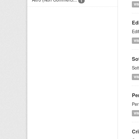
1
W
Edi
Edi
W
So
Sot
W
Pe
Per
W
Cr