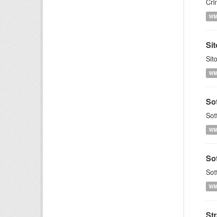
Cri
W
Si
Sit
W
Sot
Sot
W
So
Sot
W
St