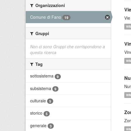
Organizzazioni
Vi
Comune di Fano
Vie
19
W
Gruppi
Vi
Non ci sono Gruppi che corrispondono a
Vin
questa ricerca
W
Tag
sottosistema
9
Nu
Num
subsistema
9
W
culturale
5
Zo
storico
5
Zon
generale
3
W