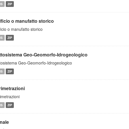
MS
ZIP
ficio o manufatto storico
ficio o manufatto storico
MS
ZIP
ttosistema Geo-Geomorfo-Idrogeologico
tosistema Geo-Geomorfo-Idrogeologico
MS
ZIP
rimetrazioni
imetrazioni
MS
ZIP
inale