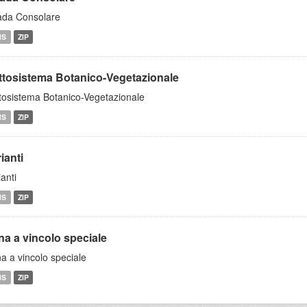
ada Consolare
MS
ZIP
ttosistema Botanico-Vegetazionale
tosistema Botanico-Vegetazionale
MS
ZIP
ianti
ianti
MS
ZIP
na a vincolo speciale
a a vincolo speciale
MS
ZIP