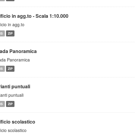
ficio in agg.to - Scala 1:10.000
ficio in agg.to
MS
ZIP
rada Panoramica
ada Panoramica
MS
ZIP
ianti puntuali
ianti puntuali
MS
ZIP
ficio scolastico
ficio scolastico