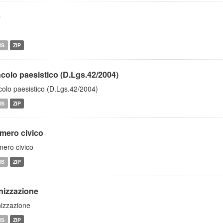
e
MS
ZIP
ncolo paesistico (D.Lgs.42/2004)
colo paesistico (D.Lgs.42/2004)
MS
ZIP
mero civico
ero civico
MS
ZIP
nizzazione
izzazione
MS
ZIP